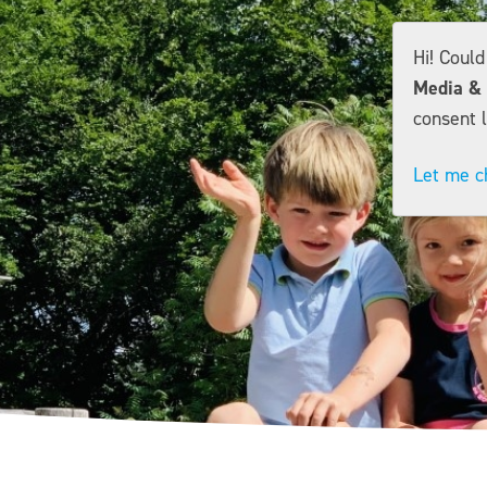
Hi! Coul
Media & 
consent l
Let me c