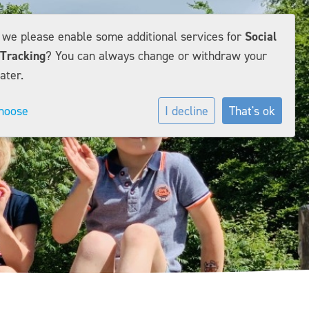
d we please enable some additional services for
Social
Tracking
? You can always change or withdraw your
ater.
hoose
I decline
That's ok