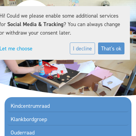
Hi! Could we please enable some additional services
for
Social Media & Tracking
? You can always change
or withdraw your consent later.
Let me choose
I decline
That's ok
Kindcentrumraad
Klankbordgroep
Ouderraad