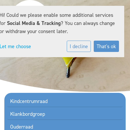
Hi! Could we please enable some additional services
for
Social Media & Tracking
? You can always change
or withdraw your consent later.
Let me choose
I decline
That's ok
Kindcentrumraad
Klankbordgroep
Ouderraad